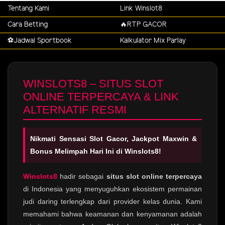
Tentang Kami
Link Winslot8
Cara Betting
🔥RTP GACOR
⚽️Jadwal Sportbook
Kalkulator Mix Parlay
WINSLOTS8 – SITUS SLOT
ONLINE TERPERCAYA & LINK
ALTERNATIF RESMI
Nikmati Sensasi Slot Gacor, Jackpot Maxwin &
Bonus Melimpah Hari Ini di Winslots8!
Winslots8
hadir sebagai
situs slot online terpercaya
di Indonesia yang menyuguhkan ekosistem permainan
judi daring terlengkap dari provider kelas dunia. Kami
memahami bahwa keamanan dan kenyamanan adalah