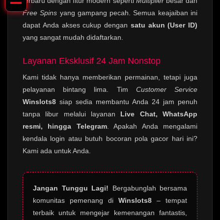
terbaru dengan fitur modern seperti
Multiplier
besar dan
Free Spins
yang gampang pecah. Semua keajaiban ini
dapat Anda akses cukup dengan
satu akun (User ID)
yang sangat mudah didaftarkan.
Layanan Eksklusif 24 Jam Nonstop
Kami tidak hanya memberikan permainan, tetapi juga
pelayanan bintang lima. Tim
Customer Service
Winslots8
siap sedia membantu Anda 24 jam penuh
tanpa libur melalui layanan
Live Chat, WhatsApp
resmi, hingga Telegram
. Apakah Anda mengalami
kendala login atau butuh bocoran pola gacor hari ini?
Kami ada untuk Anda.
Jangan Tunggu Lagi!
Bergabunglah bersama
komunitas pemenang di
Winslots8
– tempat
terbaik untuk mengejar kemenangan fantastis,