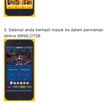
3. Selamat anda berhasil masuk ke dalam permainan
idnlive WINSLOTS8.