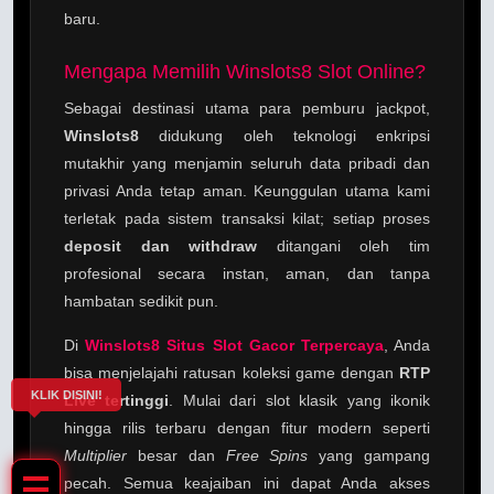
baru.
Mengapa Memilih Winslots8 Slot Online?
Sebagai destinasi utama para pemburu jackpot,
Winslots8
didukung oleh teknologi enkripsi
mutakhir yang menjamin seluruh data pribadi dan
privasi Anda tetap aman. Keunggulan utama kami
terletak pada sistem transaksi kilat; setiap proses
deposit dan withdraw
ditangani oleh tim
profesional secara instan, aman, dan tanpa
hambatan sedikit pun.
Di
Winslots8 Situs Slot Gacor Terpercaya
, Anda
bisa menjelajahi ratusan koleksi game dengan
RTP
KLIK DISINI!
Live tertinggi
. Mulai dari slot klasik yang ikonik
hingga rilis terbaru dengan fitur modern seperti
Multiplier
besar dan
Free Spins
yang gampang
pecah. Semua keajaiban ini dapat Anda akses