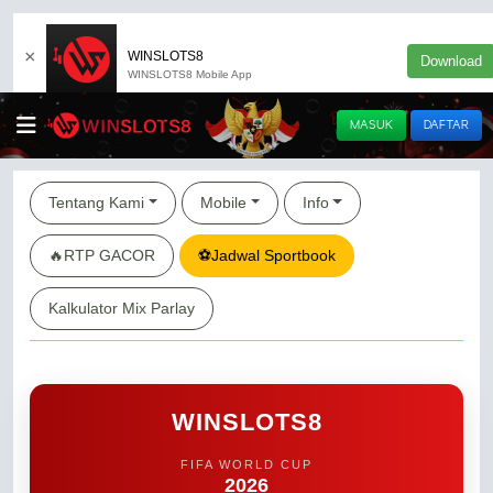
×
WINSLOTS8
Download
WINSLOTS8 Mobile App
MASUK
DAFTAR
Tentang Kami
Mobile
Info
🔥RTP GACOR
⚽️Jadwal Sportbook
Kalkulator Mix Parlay
WINSLOTS8
FIFA WORLD CUP
2026