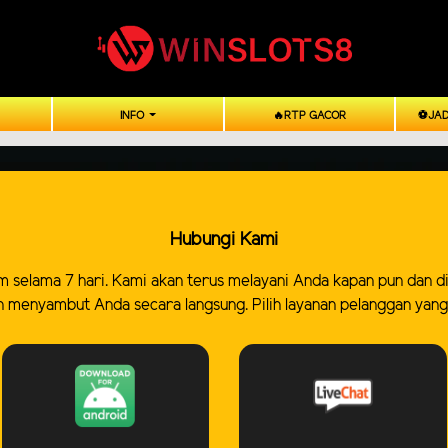
INFO
🔥RTP GACOR
⚽️JA
Hubungi Kami
m selama 7 hari. Kami akan terus melayani Anda kapan pun dan 
 menyambut Anda secara langsung. Pilih layanan pelanggan yang