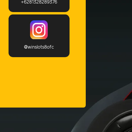
+6281328289376
@winslots8ofc