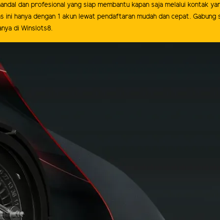
ndal dan profesional yang siap membantu kapan saja melalui kontak yan
itas ini hanya dengan 1 akun lewat pendaftaran mudah dan cepat. Gabung
ya di Winslots8.