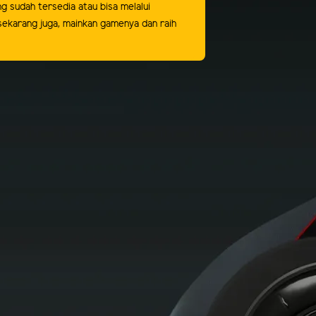
g sudah tersedia atau bisa melalui
 sekarang juga, mainkan gamenya dan raih