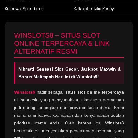
⚽️Jadwal Sportbook
Kalkulator Mix Parlay
WINSLOTS8 – SITUS SLOT
ONLINE TERPERCAYA & LINK
ALTERNATIF RESMI
Nikmati Sensasi Slot Gacor, Jackpot Maxwin &
Bonus Melimpah Hari Ini di Winslots8!
Winslots8
hadir sebagai
situs slot online terpercaya
di Indonesia yang menyuguhkan ekosistem permainan
judi daring terlengkap dari provider kelas dunia. Kami
memahami bahwa keamanan dan kenyamanan adalah
prioritas utama Anda. Oleh karena itu, Winslots8
berkomitmen menyediakan pengalaman bermain yang