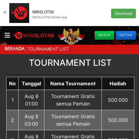
×
WINSLOTS8
Download
WINSLOTS8 Mobile App
MASUK
DAFTAR
BERANDA
TOURNAMENT LIST
TOURNAMENT LIST
No
Tanggal
Nama Tournament
Hadiah
Aug 8
Tournament Gratis
1
500.000
01:00
semua Pemain
Aug 8
Tournament Gratis
2
500.000
03:00
semua Pemain
Aug 8
Tournament Gratis