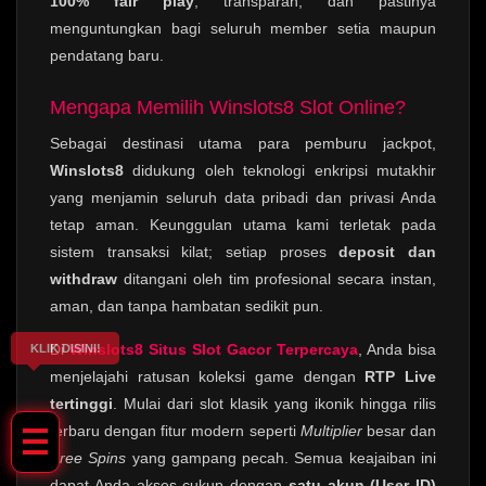
100% fair play
, transparan, dan pastinya
menguntungkan bagi seluruh member setia maupun
pendatang baru.
Mengapa Memilih Winslots8 Slot Online?
Sebagai destinasi utama para pemburu jackpot,
Winslots8
didukung oleh teknologi enkripsi mutakhir
yang menjamin seluruh data pribadi dan privasi Anda
tetap aman. Keunggulan utama kami terletak pada
sistem transaksi kilat; setiap proses
deposit dan
withdraw
ditangani oleh tim profesional secara instan,
aman, dan tanpa hambatan sedikit pun.
Di
Winslots8 Situs Slot Gacor Terpercaya
, Anda bisa
KLIK DISINI!
menjelajahi ratusan koleksi game dengan
RTP Live
tertinggi
. Mulai dari slot klasik yang ikonik hingga rilis
terbaru dengan fitur modern seperti
Multiplier
besar dan
Free Spins
yang gampang pecah. Semua keajaiban ini
dapat Anda akses cukup dengan
satu akun (User ID)